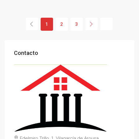
1
2
3
Contacto
Edelmiro Trillo, 1, Vilagarcía de Arousa