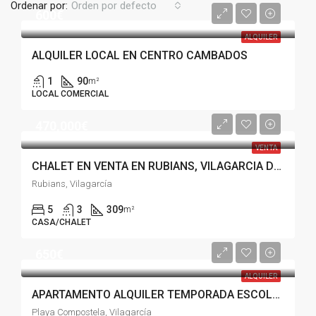
Ordenar por:
Orden por defecto
600€
ALQUILER
ALQUILER LOCAL EN CENTRO CAMBADOS
1
90
m²
LOCAL COMERCIAL
470,000€
VENTA
CHALET EN VENTA EN RUBIANS, VILAGARCIA DE AROUSA
Rubians, Vilagarcía
5
3
309
m²
CASA/CHALET
650€
ALQUILER
APARTAMENTO ALQUILER TEMPORADA ESCOLAR, PLAYA COMPOSTELA VILAGARCÍA
Playa Compostela, Vilagarcía