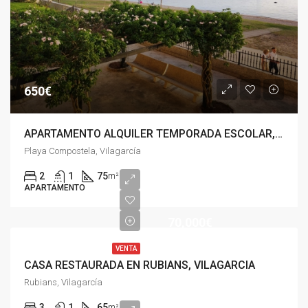
650€
APARTAMENTO ALQUILER TEMPORADA ESCOLAR, PLAYA COMPOSTELA VILAGARCÍA
Playa Compostela, Vilagarcía
2
1
75
m²
APARTAMENTO
70,000€
VENTA
CASA RESTAURADA EN RUBIANS, VILAGARCIA
Rubians, Vilagarcía
3
1
65
m²