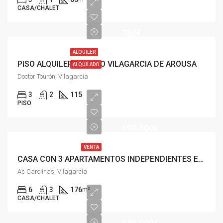
CASA/CHALET
750€
ALQUILER
PISO ALQUILER CENTRO VILAGARCIA DE AROUSA
ALQUILADO
Doctor Tourón, Vilagarcía
3
2
115
PISO
199,000€
VENTA
CASA CON 3 APARTAMENTOS INDEPENDIENTES EN VILAGARCIA
As Carolinas, Vilagarcía
6
3
176
m²
CASA/CHALET