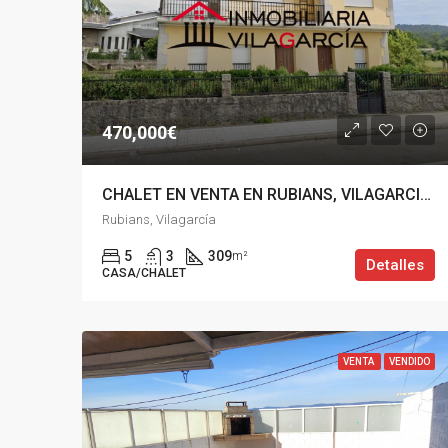
470,000€
CHALET EN VENTA EN RUBIANS, VILAGARCIA DE AROUSA
Rubians, Vilagarcía
5
3
309
m²
Detalles
CASA/CHALET
VENTA
VENDIDO