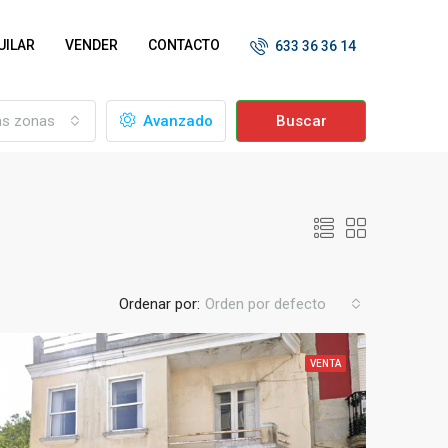
UILAR
VENDER
CONTACTO
633 36 36 14
as zonas
Avanzado
Buscar
Ordenar por:
Orden por defecto
VENTA