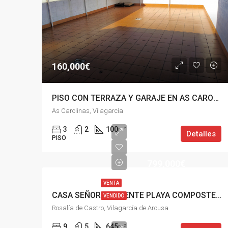
160,000€
PISO CON TERRAZA Y GARAJE EN AS CAROLINAS, VILAGARCÍA
As Carolinas, Vilagarcía
3
2
100
m²
Detalles
PISO
799,000€
VENTA
CASA SEÑORIAL FRENTE PLAYA COMPOSTELA, VILAGARCÍA
VENDIDO
Rosalía de Castro, Vilagarcía de Arousa
9
5
645
m²