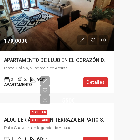
179,000€
APARTAMENTO DE LUJO EN EL CORAZÓN DE VILAGARCÍA DE AROUSA
Plaza Galicia, Vilagarcía de Arousa
2
2
95
m²
Detalles
APARTAMENTO
550€
ALQUILER
ALQUILER ÁTICO CON TERRAZA EN PATIO SAAVEDRA, VILAGARCÍA DE AROUSA
ALQUILADO
Patio Saavedra, Vilagarcía de Arousa
1
1
60
m²