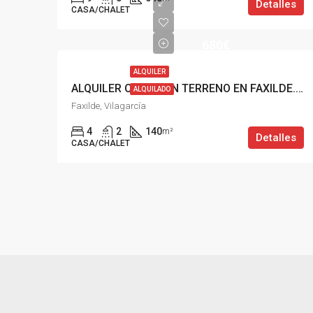
Detalles
CASA/CHALET
680€
ALQUILER
ALQUILER CASA CON TERRENO EN FAXILDE. VILAGARCIA
ALQUILADO
Faxilde, Vilagarcía
4
2
140
m²
Detalles
CASA/CHALET