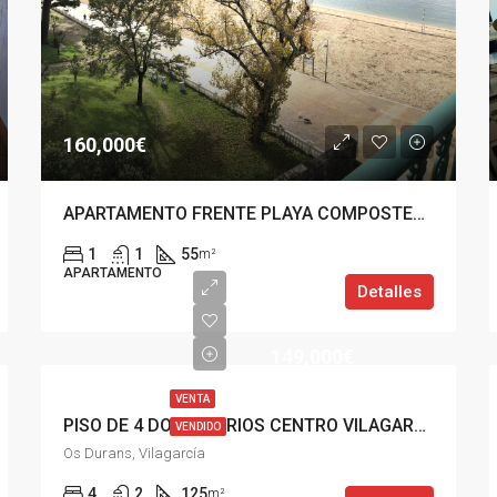
160,000€
APARTAMENTO FRENTE PLAYA COMPOSTELA VILAGARCIA
1
1
55
m²
APARTAMENTO
Detalles
149,000€
VENTA
PISO DE 4 DORMITORIOS CENTRO VILAGARCÍA DE AROUSA
VENDIDO
Os Durans, Vilagarcía
4
2
125
m²