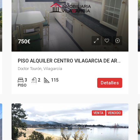
750€
PISO ALQUILER CENTRO VILAGARCIA DE AROUSA
Doctor Tourón, Vilagarcía
3
2
115
Detalles
PISO
VENTA
VENDIDO