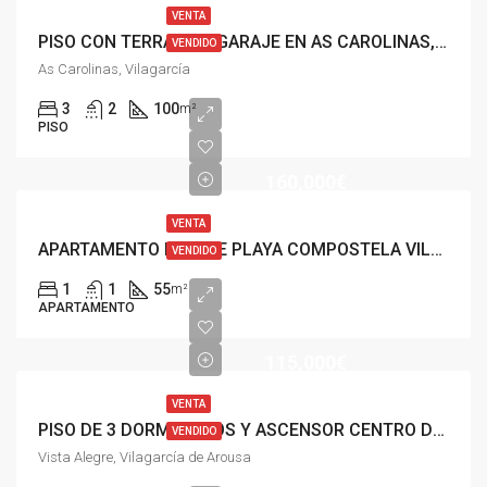
VENTA
PISO CON TERRAZA Y GARAJE EN AS CAROLINAS, VILAGARCÍA
VENDIDO
As Carolinas, Vilagarcía
3
2
100
m²
PISO
160,000€
VENTA
APARTAMENTO FRENTE PLAYA COMPOSTELA VILAGARCIA
VENDIDO
1
1
55
m²
APARTAMENTO
115,000€
VENTA
PISO DE 3 DORMITORIOS Y ASCENSOR CENTRO DE VILAGARCIA
VENDIDO
Vista Alegre, Vilagarcía de Arousa