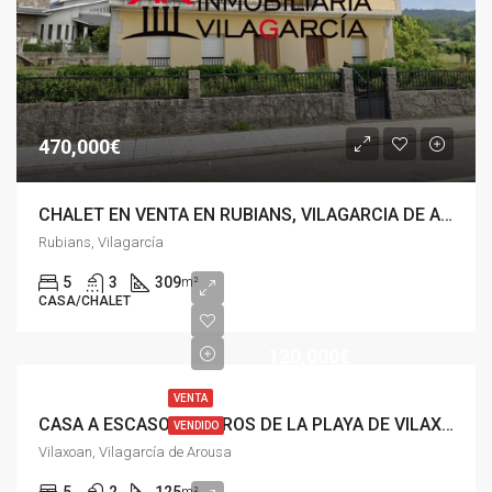
470,000€
CHALET EN VENTA EN RUBIANS, VILAGARCIA DE AROUSA
Rubians, Vilagarcía
5
3
309
m²
CASA/CHALET
120,000€
VENTA
CASA A ESCASOS METROS DE LA PLAYA DE VILAXOAN, VILAGARCÍA
VENDIDO
Vilaxoan, Vilagarcía de Arousa
5
2
125
m²