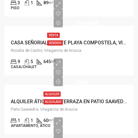
3
1
89
m²
PISO
799,000€
VENTA
CASA SEÑORIAL FRENTE PLAYA COMPOSTELA, VILAGARCÍA
VENDIDO
Rosalía de Castro, Vilagarcía de Arousa
9
5
645
m²
CASA/CHALET
550€
ALQUILER
ALQUILER ÁTICO CON TERRAZA EN PATIO SAAVEDRA, VILAGARCÍA DE AROUSA
ALQUILADO
Patio Saavedra, Vilagarcía de Arousa
1
1
60
m²
APARTAMENTO, ÁTICO