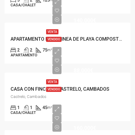
CASA/CHALET
140,000€
VENTA
APARTAMENTO EN 2ª LINEA DE PLAYA COMPOSTELA, VILAGARCIA
VENDIDO
2
2
75
m²
APARTAMENTO
88,000€
VENTA
CASA CON FINCA EN CASTRELO, CAMBADOS
VENDIDO
Castrelo, Cambados
1
1
45
m²
CASA/CHALET
160,000€