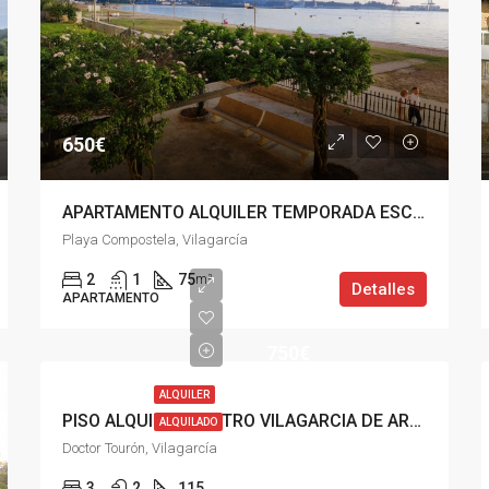
650€
APARTAMENTO ALQUILER TEMPORADA ESCOLAR, PLAYA COMPOSTELA VILAGARCÍA
Playa Compostela, Vilagarcía
2
1
75
m²
Detalles
APARTAMENTO
750€
ALQUILER
PISO ALQUILER CENTRO VILAGARCIA DE AROUSA
ALQUILADO
Doctor Tourón, Vilagarcía
3
2
115