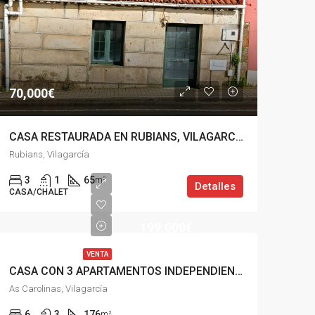
70,000€
CASA RESTAURADA EN RUBIANS, VILAGARCIA
Rubians, Vilagarcía
3
1
65
m²
Detalles
CASA/CHALET
199,000€
VENTA
CASA CON 3 APARTAMENTOS INDEPENDIENTES EN VILAGARCIA
As Carolinas, Vilagarcía
6
3
176
m²