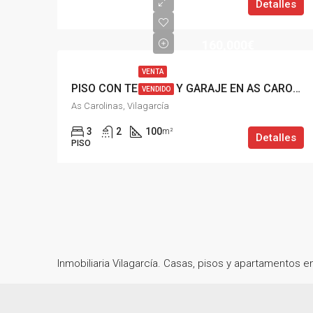
Detalles
160,000€
VENTA
PISO CON TERRAZA Y GARAJE EN AS CAROLINAS, VILAGARCÍA
VENDIDO
As Carolinas, Vilagarcía
3
2
100
m²
Detalles
PISO
Inmobiliaria Vilagarcía. Casas, pisos y apartamentos e