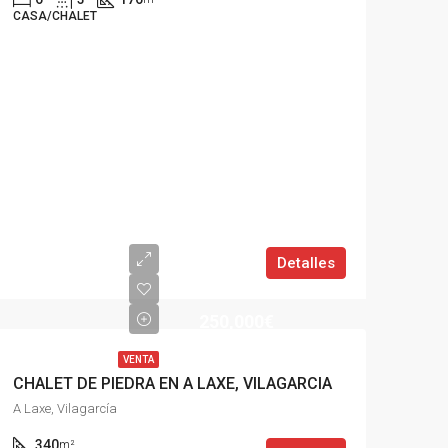
CASA/CHALET
Detalles
250,000€
VENTA
CHALET DE PIEDRA EN A LAXE, VILAGARCIA
A Laxe, Vilagarcía
340
m²