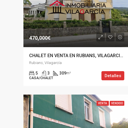
470,000€
CHALET EN VENTA EN RUBIANS, VILAGARCIA DE AROUSA
Rubians, Vilagarcía
5
3
309
m²
Detalles
CASA/CHALET
VENTA
VENDIDO