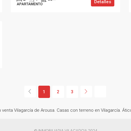
Detalles
APARTAMENTO
1
2
3
n venta Vilagarcía de Arousa. Casas con terreno en Vilagarcía. Átic
© INMOBILIARIA VILAGARCIA 2024