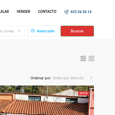
UILAR
VENDER
CONTACTO
633 36 36 14
as zonas
Avanzado
Buscar
Ordenar por:
Orden por defecto
VENTA