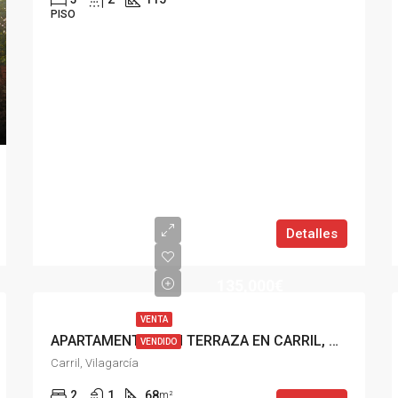
PISO
Detalles
135,000€
VENTA
APARTAMENTO CON TERRAZA EN CARRIL, VILAGARCIA
VENDIDO
Carril, Vilagarcía
2
1
68
m²