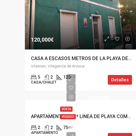
120,000€
CASA A ESCASOS METROS DE LA PLAYA DE VILAXOAN, VILAGARCÍA
Vilaxoan, Vilagarcía de Arousa
5
2
125
m²
Detalles
CASA/CHALET
140,000€
VENTA
APARTAMENTO EN 2ª LINEA DE PLAYA COMPOSTELA, VILAGARCIA
VENDIDO
2
2
75
m²
APARTAMENTO