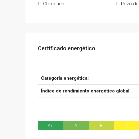
Chimenea
Pozo de
Certificado energético
Categoría energética:
Índice de rendimiento energético global:
A+
A
B
C