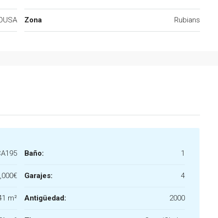
ROUSA
Zona
Rubians
CA195
Baño:
1
,000€
Garajes:
4
41 m²
Antigüedad:
2000