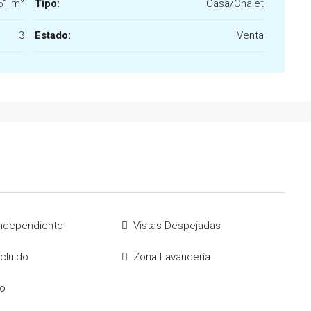
51 m²
Tipo:
Casa/Chalet
3
Estado:
Venta
Independiente
Vistas Despejadas
ncluido
Zona Lavandería
o