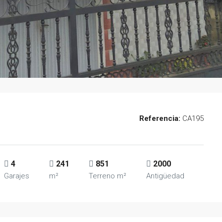
Referencia:
CA195
4
241
851
2000
Garajes
m²
Terreno m²
Antigüedad