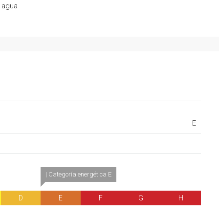
 agua
E
| Categoría energética E
D
E
F
G
H