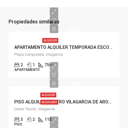
Propiedades similares
650€
ALQUILER
APARTAMENTO ALQUILER TEMPORADA ESCOLAR, PLAYA COMPOSTELA VILAGARCÍA
Playa Compostela, Vilagarcía
2
1
75
m²
APARTAMENTO
750€
ALQUILER
PISO ALQUILER CENTRO VILAGARCIA DE AROUSA
ALQUILADO
Doctor Tourón, Vilagarcía
3
2
115
PISO