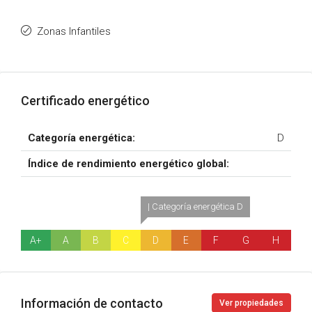
Zonas Infantiles
Certificado energético
Categoría energética:
D
Índice de rendimiento energético global:
| Categoría energética D
A+
A
B
C
D
E
F
G
H
Información de contacto
Ver propiedades