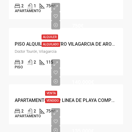
2
1
75
m²
APARTAMENTO
750€
ALQUILER
PISO ALQUILER CENTRO VILAGARCIA DE AROUSA
ALQUILADO
Doctor Tourón, Vilagarcía
3
2
115
PISO
140,000€
VENTA
APARTAMENTO EN 2ª LINEA DE PLAYA COMPOSTELA, VILAGARCIA
VENDIDO
2
2
75
m²
APARTAMENTO
135,000€