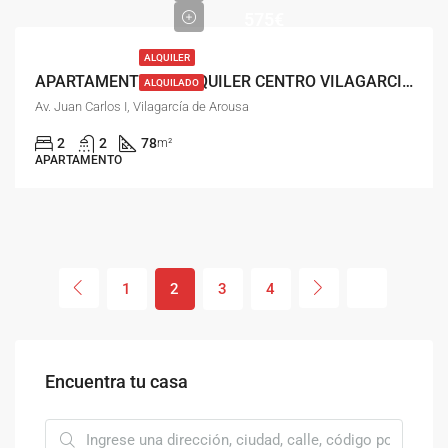
575€
ALQUILER
APARTAMENTO EN ALQUILER CENTRO VILAGARCIA DE AROUSA
ALQUILADO
Av. Juan Carlos I, Vilagarcía de Arousa
2
2
78
m²
APARTAMENTO
1
2
3
4
Encuentra tu casa