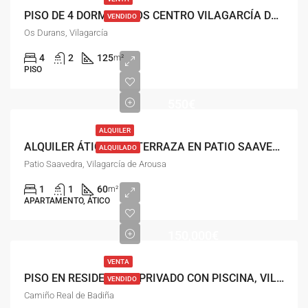
PISO DE 4 DORMITORIOS CENTRO VILAGARCÍA DE AROUSA
VENDIDO
Os Durans, Vilagarcía
4
2
125
m²
PISO
550€
ALQUILER
ALQUILER ÁTICO CON TERRAZA EN PATIO SAAVEDRA, VILAGARCÍA DE AROUSA
ALQUILADO
Patio Saavedra, Vilagarcía de Arousa
1
1
60
m²
APARTAMENTO, ÁTICO
150,000€
VENTA
PISO EN RESIDENCIAL PRIVADO CON PISCINA, VILAGARCÍA
VENDIDO
Camiño Real de Badiña