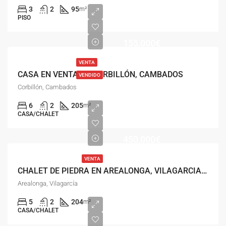
3
2
95
m²
PISO
155,000€
VENTA
CASA EN VENTA EN CORBILLÓN, CAMBADOS
VENDIDO
Corbillón, Cambados
6
2
205
m²
CASA/CHALET
450,000€
VENTA
CHALET DE PIEDRA EN AREALONGA, VILAGARCIA DE AROUSA
Arealonga, Vilagarcía
5
2
204
m²
CASA/CHALET