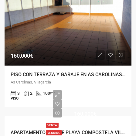
160,000€
PISO CON TERRAZA Y GARAJE EN AS CAROLINAS, VILAGARCÍA
As Carolinas, Vilagarcía
3
2
100
m²
PISO
160,000€
VENTA
APARTAMENTO FRENTE PLAYA COMPOSTELA VILAGARCIA
VENDIDO