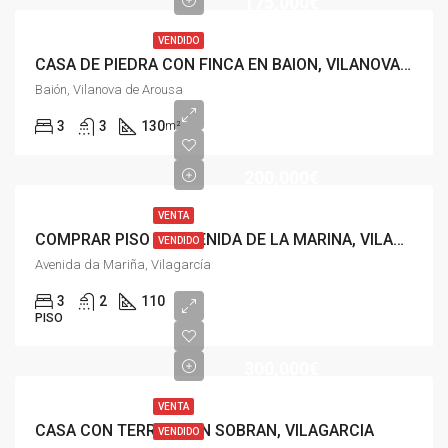
175,000€
VENDIDO
CASA DE PIEDRA CON FINCA EN BAION, VILANOVA DE AROUSA
Baión, Vilanova de Arousa
3
3
130
m²
200,000€
VENTA
COMPRAR PISO EN AVENIDA DE LA MARINA, VILAGARCIA
VENDIDO
Avenida da Mariña, Vilagarcía
3
2
110
PISO
300,000€
VENTA
CASA CON TERRENO EN SOBRAN, VILAGARCIA
VENDIDO